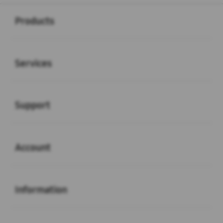
Buka
Footer Navigation
Products
Buka
Services
Buka
Support
Buka
Account
Buka
Information
Buka