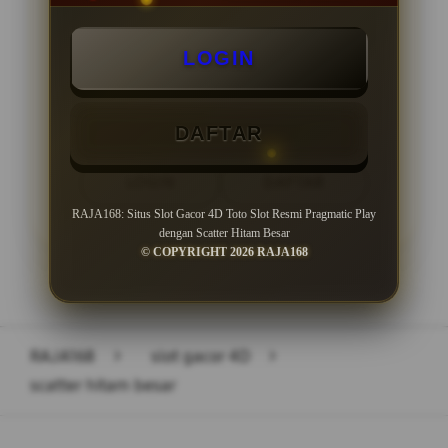
Minimal Deposit Rp. 10.000
LOGIN
Minimal Withdraw Rp 50.000
DAFTAR
LOGIN
DAFTAR
RAJA168: Situs Slot Gacor 4D Toto Slot Resmi Pragmatic Play
dengan Scatter Hitam Besar
© COPYRIGHT 2026 RAJA168
Layer Popup Close
RAJA168
>
slot gacor 4D
>
scatter hitam besar