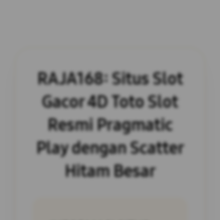
RAJA168: Situs Slot
Gacor 4D Toto Slot
Resmi Pragmatic
Play dengan Scatter
Hitam Besar