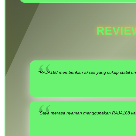
REVIE
“RAJA168 memberikan akses yang cukup stabil unt
“Saya merasa nyaman menggunakan RAJA168 karen