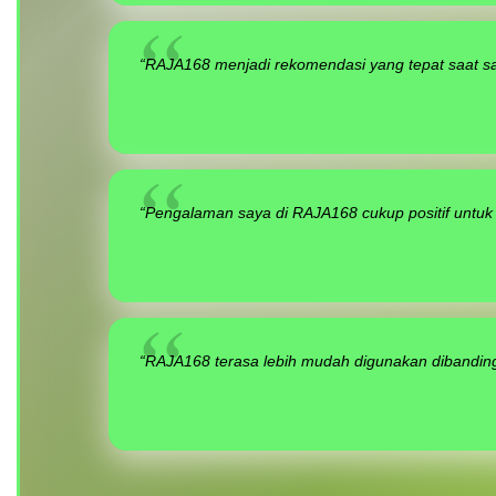
“RAJA168 menjadi rekomendasi yang tepat saat sa
“Pengalaman saya di RAJA168 cukup positif untuk 
“RAJA168 terasa lebih mudah digunakan dibanding p